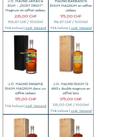
M
J.O. MAUND JAMAICA
MAUND BARBADOS
0
i
M
RUM - „PORT PINOT“
RHUM MAGNUM en coffret
l
i
Magnum en coffret cadeau
cadeau
l
l
i
Prix
Prix
235,00 CHF
175,00 CHF
l
l
i
156,67 CHF
/
1000ml
116,67 CHF
/
1000ml
i
l
1
1
t
i
TVA Incluse
|
zzgl. Versand
TVA Incluse
|
zzgl. Versand
5
1
r
t
6
6
e
r
,
,
s
e
6
6
s
7
7
C
C
H
H
F
F
p
p
a
a
r
r
1
1
0
0
0
0
J.O. MAUND PANAMÁ
J.O. MAUND RHUM 12
0
0
M
M
RHUM MAGNUM dans un
ANS+ double magnum en
i
i
coffret cadeau
coffret bois
l
l
Prix
Prix
175,00 CHF
375,00 CHF
l
l
i
i
125,00 CHF
/
1000ml
TVA Incluse
|
zzgl. Versand
l
l
1
i
i
TVA Incluse
|
zzgl. Versand
2
t
t
5
r
r
,
e
e
0
s
s
0
C