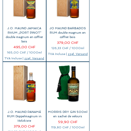
H
F
p
a
r
1
0
0
J.O. MAUND JAMAICA
JO MAUND BARBADOS
0
M
RHUM „PORT PINOT“
RUM double magnum en
i
double magnum en coffret
coffret bois
l
bois
Prix
379,00 CHF
l
i
Prix
495,00 CHF
126,33 CHF
/
1000ml
l
1
165,00 CHF
/
1000ml
i
TVA Incluse
|
zzgl. Versand
2
1
t
TVA Incluse
|
zzgl. Versand
6
6
r
,
5
e
3
,
s
3
0
0
C
H
C
F
H
p
F
a
p
r
a
1
r
0
1
0
0
0
0
M
J.O. MAUND PANAMÁ
MORRIS DRY GIN 500ml
0
i
M
RUM Doppelmagnum in
en sachet de velours
l
i
Holzkiste
Prix
59,90 CHF
l
l
i
Prix
379,00 CHF
l
119,80 CHF
/
1000ml
l
i
1