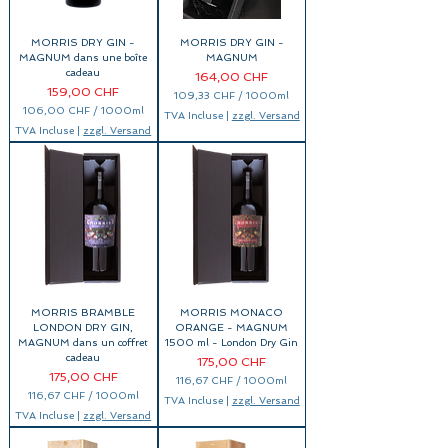
0
1
M
0
i
0
l
MORRIS DRY GIN -
MORRIS DRY GIN -
0
l
M
MAGNUM dans une boîte
MAGNUM
i
i
cadeau
l
Prix
164,00 CHF
l
i
Prix
159,00 CHF
l
109,33 CHF
/
1000ml
t
i
1
r
106,00 CHF
/
1000ml
TVA Incluse
|
zzgl. Versand
l
0
e
1
i
TVA Incluse
|
zzgl. Versand
9
s
0
t
,
6
r
3
,
e
3
0
s
0
C
H
C
F
H
p
F
a
p
r
a
1
r
0
1
0
0
0
0
M
MORRIS BRAMBLE
MORRIS MONACO
0
i
M
LONDON DRY GIN,
ORANGE - MAGNUM
l
i
MAGNUM dans un coffret
1500 ml - London Dry Gin
l
l
cadeau
i
Prix
175,00 CHF
l
l
i
Prix
175,00 CHF
116,67 CHF
/
1000ml
i
l
1
t
116,67 CHF
/
1000ml
i
TVA Incluse
|
zzgl. Versand
1
r
1
t
TVA Incluse
|
zzgl. Versand
6
e
1
r
,
s
6
e
6
,
s