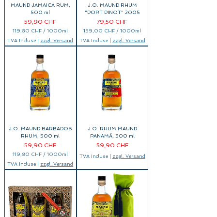
MAUND JAMAICA RUM,
J.O. MAUND RHUM
0
M
500 ml
"PORT PINOT" 2005
i
Prix
Prix
59,90 CHF
79,50 CHF
l
l
119,80 CHF
/
1000ml
159,00 CHF
/
1000ml
i
1
1
TVA Incluse
|
zzgl. Versand
TVA Incluse
|
zzgl. Versand
l
1
5
i
9
9
t
,
,
r
8
0
e
0
0
s
C
C
H
H
F
F
p
p
a
a
r
r
1
1
0
0
0
0
J.O. MAUND BARBADOS
J.O. RHUM MAUND
0
0
M
M
RHUM, 500 ml
PANAMÁ, 500 ml
i
i
Prix
Prix
59,90 CHF
59,90 CHF
l
l
l
l
119,80 CHF
/
1000ml
TVA Incluse
|
zzgl. Versand
i
i
1
TVA Incluse
|
zzgl. Versand
l
l
1
i
i
9
t
t
,
r
r
8
e
e
0
s
s
C
H
F