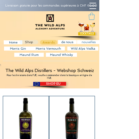
Livraison gratuite pour les commandes supérieures à CHF 60.00
COCKTAILS
Shop
Awards
de nous
nouvelles
Home
Morris Gin
Morris Vermouth
Wild Alps Vodka
Maund Rum
Maund Whisky
The Wild Alps Distillers - Webshop Schweiz
Pour les livraisons dans l'UE, veuillez commander dans la boutique en ligne de
l'UE.
SHOP EU