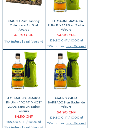
p
a
r
1
0
0
MAUND Rum Tasting
J.O. MAUND JAMAICA
0
M
Collection - 3 x Gold
RUM 12 YEARS en Sachet
i
Awards
Velours
l
Prix
Prix
45,00 CHF
64,90 CHF
l
i
129,80 CHF
/
1000ml
TVA Incluse
|
zzgl. Versand
l
1
i
TVA Incluse
|
zzgl. Versand
2
t
9
r
,
e
8
s
0
C
H
F
p
a
r
1
0
0
J.O. MAUND JAMAICA
MAUND RHUM
0
M
RHUM - "PORT PINOT“
BARBADOS en Sachet de
i
2005 dans un sachet
Velours
l
velours
Prix
64,90 CHF
l
i
Prix
84,50 CHF
129,80 CHF
/
1000ml
l
1
169,00 CHF
/
1000ml
i
TVA Incluse
|
zzgl. Versand
2
1
t
TVA Incluse
|
zzgl. Versand
9