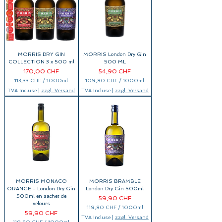
H
H
F
F
p
p
a
a
r
r
1
1
0
0
0
0
0
0
MORRIS DRY GIN
MORRIS London Dry Gin
M
M
i
i
COLLECTION 3 x 500 ml
500 ML
l
l
Prix
Prix
170,00 CHF
54,90 CHF
l
l
i
i
113,33 CHF
/
1000ml
109,80 CHF
/
1000ml
l
l
1
1
TVA Incluse
|
zzgl. Versand
TVA Incluse
|
zzgl. Versand
i
i
1
0
t
t
3
9
r
r
,
,
e
e
3
8
s
s
3
0
C
C
H
H
F
F
p
p
a
a
r
r
1
1
0
0
0
0
MORRIS MONACO
MORRIS BRAMBLE
0
0
M
M
ORANGE - London Dry Gin
London Dry Gin 500ml
i
i
500ml en sachet de
Prix
59,90 CHF
l
l
velours
l
l
119,80 CHF
/
1000ml
i
i
Prix
59,90 CHF
1
TVA Incluse
|
zzgl. Versand
l
l
1