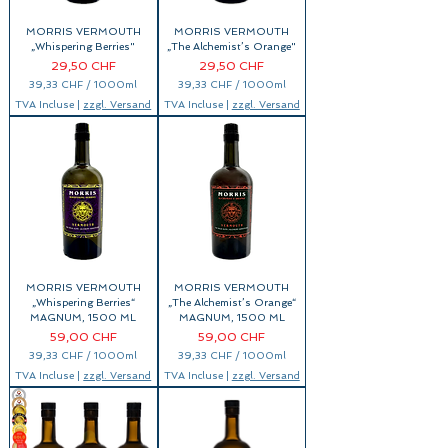
MORRIS VERMOUTH
MORRIS VERMOUTH
„Whispering Berries"
„The Alchemist’s Orange"
Prix
Prix
29,50 CHF
29,50 CHF
39,33 CHF
/
1000ml
39,33 CHF
/
1000ml
3
3
TVA Incluse
|
zzgl. Versand
TVA Incluse
|
zzgl. Versand
9
9
,
,
3
3
3
3
C
C
H
H
F
F
p
p
a
a
r
r
1
1
0
0
0
0
0
0
MORRIS VERMOUTH
MORRIS VERMOUTH
M
M
i
i
„Whispering Berries“
„The Alchemist’s Orange“
l
l
MAGNUM, 1500 ML
MAGNUM, 1500 ML
l
l
Prix
Prix
59,00 CHF
59,00 CHF
i
i
l
l
39,33 CHF
/
1000ml
39,33 CHF
/
1000ml
i
i
3
3
t
t
TVA Incluse
|
zzgl. Versand
TVA Incluse
|
zzgl. Versand
9
9
r
r
,
,
e
e
3
3
s
s
3
3
C
C