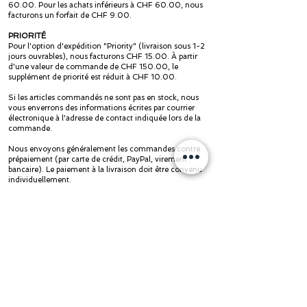
60.00. Pour les achats inférieurs à CHF 60.00, nous
facturons un forfait de CHF 9.00.
PRIORITÉ
Pour l'option d'expédition "Priority" (livraison sous 1-2
jours ouvrables), nous facturons CHF 15.00. À partir
d'une valeur de commande de CHF 150.00, le
supplément de priorité est réduit à CHF 10.00.
Si les articles commandés ne sont pas en stock, nous
vous enverrons des informations écrites par courrier
électronique à l'adresse de contact indiquée lors de la
commande.
Nous envoyons généralement les commandes contre
prépaiement (par carte de crédit, PayPal, virement
bancaire). Le paiement à la livraison doit être convenu
individuellement.
Les prix indiqués dans les boutiques en ligne incluent les
taxes encourues dans la zone d'expédition Suisse et
Liechtenstein.
* Pour les livraisons hors de Suisse / Liechtenstein,
veuillez commander sur notre boutique
wildalps.eu
Plus d'informations dans les
termes
et
conditions
et
informations dans les boutiques en ligne.