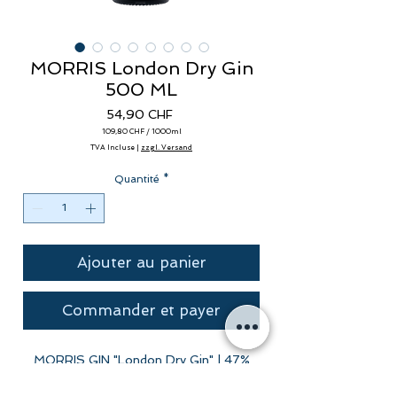
MORRIS London Dry Gin
500 ML
Prix
54,90 CHF
109,80 CHF
/
1000ml
109,80 CHF
TVA Incluse
|
zzgl. Versand
pour
1000
Millilitres
Quantité
*
Ajouter au panier
Commander et payer
MORRIS GIN "London Dry Gin" | 47%
vol. | 500 ML
Fabriqué à la main, non filtré.