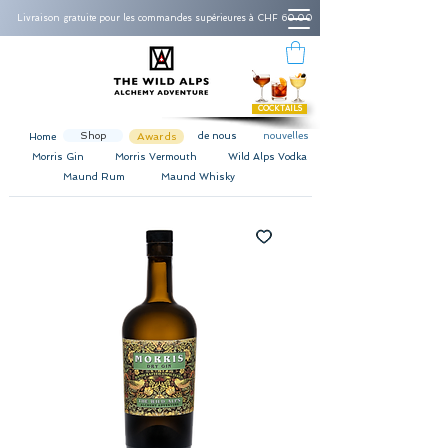
Livraison gratuite pour les commandes supérieures à CHF 60.00
COCKTAILS
Shop
Awards
de nous
nouvelles
Home
Morris Gin
Morris Vermouth
Wild Alps Vodka
Maund Rum
Maund Whisky