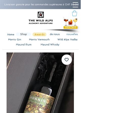
Livraison gratuite pour les commandes supérieures à CHF 60.00
COCKTAILS
Shop
Awards
de nous
nouvelles
Home
Morris Gin
Morris Vermouth
Wild Alps Vodka
Maund Rum
Maund Whisky