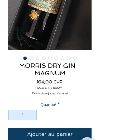
MORRIS DRY GIN -
MAGNUM
Prix
164,00 CHF
109,33 CHF
/
1000ml
109,33 CHF
TVA Incluse
|
zzgl. Versand
pour
1000
Millilitres
Quantité
*
Ajouter au panier