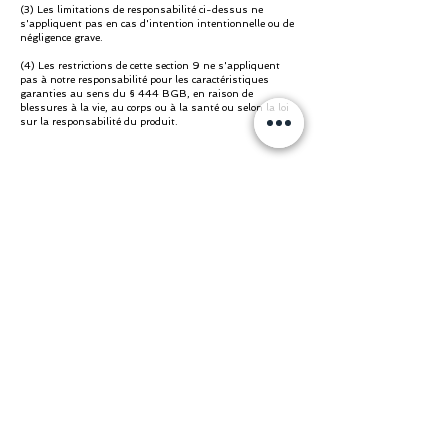
(3) Les limitations de responsabilité ci-dessus ne
s'appliquent pas en cas d'intention intentionnelle ou de
négligence grave.
(4) Les restrictions de cette section 9 ne s'appliquent
pas à notre responsabilité pour les caractéristiques
garanties au sens du § 444 BGB, en raison de
blessures à la vie, au corps ou à la santé ou selon la loi
sur la responsabilité du produit.
10. Politique d'annulation
(1) Droit de rétractation
Vous avez le droit d'annuler ce contrat dans les quatorze
jours sans donner de raison.
Le délai de rétractation est de quatorze jours à compter
du jour où vous ou un tiers désigné par vous qui n'est
pas le transporteur a pris possession des marchandises.
Afin d'exercer votre droit de rétractation, vous devez nous
informer (The Wild Alps GmbH, Hauptstrasse 25, 9436
Balgach,
office@wildalps.com
) de votre décision au moyen
d'une déclaration claire (par exemple une lettre envoyée
par la poste ou un e-mail) pour révoquer ce contrat. Vous
pouvez utiliser le modèle de formulaire de rétractation ci-
joint à cet effet, mais ce n'est pas obligatoire.
Formulaire de révocation (fichier PDF)
Pour respecter le délai de rétractation, il vous suffit
d'envoyer votre notification d'exercice de votre droit de