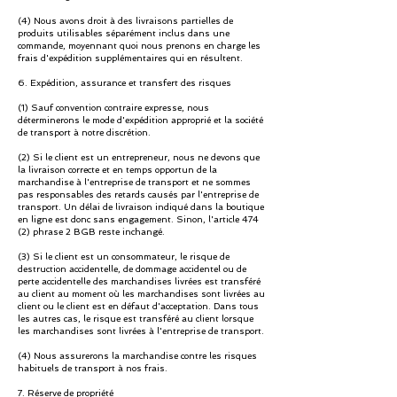
(4) Nous avons droit à des livraisons partielles de
produits utilisables séparément inclus dans une
commande, moyennant quoi nous prenons en charge les
frais d'expédition supplémentaires qui en résultent.
6. Expédition, assurance et transfert des risques
(1) Sauf convention contraire expresse, nous
déterminerons le mode d'expédition approprié et la société
de transport à notre discrétion.
(2) Si le client est un entrepreneur, nous ne devons que
la livraison correcte et en temps opportun de la
marchandise à l'entreprise de transport et ne sommes
pas responsables des retards causés par l'entreprise de
transport. Un délai de livraison indiqué dans la boutique
en ligne est donc sans engagement. Sinon, l'article 474
(2) phrase 2 BGB reste inchangé.
(3) Si le client est un consommateur, le risque de
destruction accidentelle, de dommage accidentel ou de
perte accidentelle des marchandises livrées est transféré
au client au moment où les marchandises sont livrées au
client ou le client est en défaut d'acceptation. Dans tous
les autres cas, le risque est transféré au client lorsque
les marchandises sont livrées à l'entreprise de transport.
(4) Nous assurerons la marchandise contre les risques
habituels de transport à nos frais.
7. Réserve de propriété