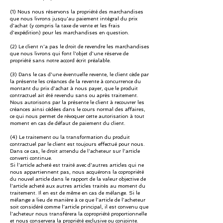
(1) Nous nous réservons la propriété des marchandises
que nous livrons jusqu'au paiement intégral du prix
d'achat (y compris la taxe de vente et les frais
d'expédition) pour les marchandises en question.
(2) Le client n'a pas le droit de revendre les marchandises
que nous livrons qui font l'objet d'une réserve de
propriété sans notre accord écrit préalable.
(3) Dans le cas d'une éventuelle revente, le client cède par
la présente les créances de la revente à concurrence du
montant du prix d'achat à nous payer, que le produit
contractuel ait été revendu sans ou après traitement.
Nous autorisons par la présente le client à recouvrer les
créances ainsi cédées dans le cours normal des affaires,
ce qui nous permet de révoquer cette autorisation à tout
moment en cas de défaut de paiement du client.
(4) Le traitement ou la transformation du produit
contractuel par le client est toujours effectué pour nous.
Dans ce cas, le droit attendu de l'acheteur sur l'article
converti continue.
Si l'article acheté est traité avec d'autres articles qui ne
nous appartiennent pas, nous acquérons la copropriété
du nouvel article dans le rapport de la valeur objective de
l'article acheté aux autres articles traités au moment du
traitement. Il en est de même en cas de mélange. Si le
mélange a lieu de manière à ce que l'article de l'acheteur
soit considéré comme l'article principal, il est convenu que
l'acheteur nous transférera la copropriété proportionnelle
et nous conservera la propriété exclusive ou conjointe.