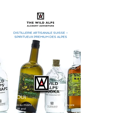
DISTILLERIE ARTISANALE SUISSE –
SPIRITUEUX PREMIUM DES ALPES
OUI
NON
je suis au moins
Je ne suis pas encore
18 ans!
18 ans!