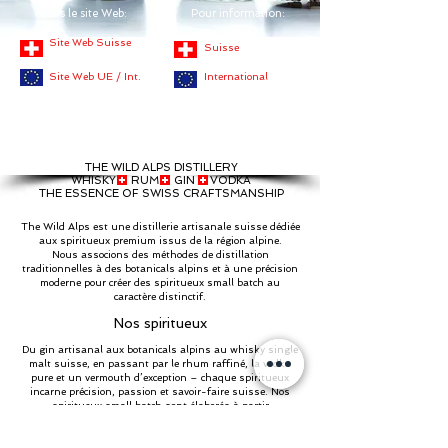
Vers le site Web:
Pour information:
Site Web Suisse
Suisse
Site Web UE / Int.
International
En Suisse, conformément aux dispositions légales, les boissons
alcoolisées ne peuvent pas être vendues aux jeunes de moins de 16
ans ; les spiritueux ne peuvent pas être vendus aux mineurs de moins
de 18 ans.
THE WILD ALPS DISTILLERY
WHISKY RUM GIN VODKA
THE ESSENCE OF SWISS CRAFTSMANSHIP
The Wild Alps est une distillerie artisanale suisse dédiée
aux spiritueux premium issus de la région alpine.
Nous associons des méthodes de distillation
traditionnelles à des botanicals alpins et à une précision
moderne pour créer des spiritueux small batch au
caractère distinctif.
Nos spiritueux
Du gin artisanal aux botanicals alpins au whisky single
malt suisse, en passant par le rhum raffiné, la vodka
pure et un vermouth d’exception – chaque spiritueux
incarne précision, passion et savoir-faire suisse. Nos
spiritueux small batch sont élaborés à partir
d’ingrédients soigneusement sélectionnés et d’une eau
de source alpine pure, reflétant toute la richesse et la
diversité de la région alpine.