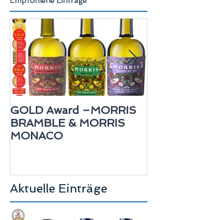
Empfohlene Einträge
GOLD Award –MORRIS
GOLD Award
BRAMBLE & MORRIS
Rum BARBA
MONACO
Aktuelle Einträge