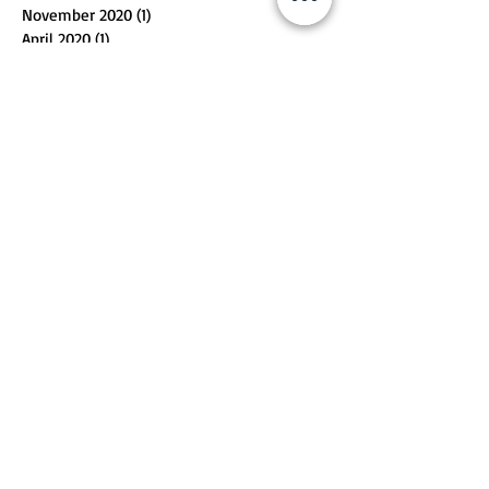
November 2020
(1)
1 Beitrag
April 2020
(1)
1 Beitrag
Februar 2020
(1)
1 Beitrag
Oktober 2019
(1)
1 Beitrag
August 2019
(2)
2 Beiträge
Mai 2019
(1)
1 Beitrag
Juli 2017
(1)
1 Beitrag
Juni 2017
(2)
2 Beiträge
Mai 2017
(1)
1 Beitrag
Oktober 2016
(2)
2 Beiträge
August 2016
(3)
3 Beiträge
Juli 2016
(1)
1 Beitrag
Juni 2016
(2)
2 Beiträge
Mai 2016
(1)
1 Beitrag
April 2016
(2)
2 Beiträge
Oktober 2015
(1)
1 Beitrag
Schlagwörter
Bar
Best Rum
Bestgin
Certificate of Excellence
Distillery