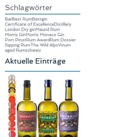
Schlagwörter
Bar
Best Rum
Bestgin
Certificate of Excellence
Distillery
London Dry gin
Maund Rum
Morris Gin
Morris Monaco Gin
Port Pinot
Rum Award
Rum Dossier
Sipping Rum
The Wild Alps
Vinum
aged Rum
schweiz
Aktuelle Einträge