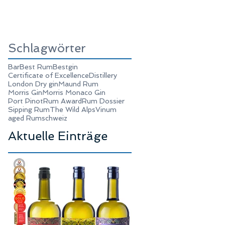
Schlagwörter
Bar
Best Rum
Bestgin
Certificate of Excellence
Distillery
London Dry gin
Maund Rum
Morris Gin
Morris Monaco Gin
Port Pinot
Rum Award
Rum Dossier
Sipping Rum
The Wild Alps
Vinum
aged Rum
schweiz
Aktuelle Einträge