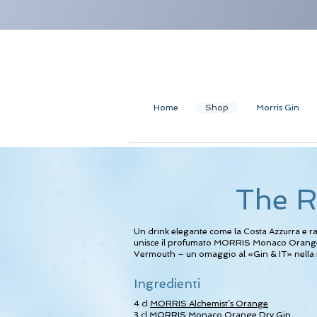
Home
Shop
Morris Gin
The R
Un drink elegante come la Costa Azzurra e ra
unisce il profumato MORRIS Monaco Orange 
Vermouth – un omaggio al «Gin & IT» nella 
Ingredienti
4 cl
MORRIS Alchemist’s Orange
3 cl
MORRIS Monaco Orange Dry Gin