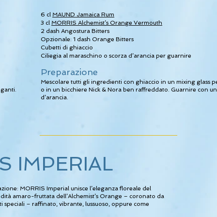
6 cl
MAUND Jamaica Rum
3 cl
MORRIS Alchemist’s Orange Vermouth
2 dash Angostura Bitters
Opzionale: 1 dash Orange Bitters
Cubetti di ghiaccio
Ciliegia al maraschino o scorza d’arancia per guarnire
Preparazione
Mescolare tutti gli ingredienti con ghiaccio in un mixing glass 
eganti.
o in un bicchiere Nick & Nora ben raffreddato. Guarnire con un
d’arancia.
S IMPERIAL
ione: MORRIS Imperial unisce l’eleganza floreale del
dità amaro-fruttata dell’Alchemist’s Orange – coronato da
peciali – raffinato, vibrante, lussuoso, oppure come