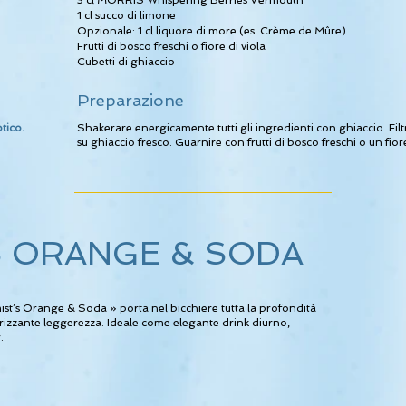
3 cl
MORRIS Whispering Berries Vermouth
1 cl succo di limone
Opzionale: 1 cl liquore di more (es. Crème de Mûre)
Frutti di bosco freschi o fiore di viola
Cubetti di ghiaccio
Preparazione
tico.
Shakerare energicamente tutti gli ingredienti con ghiaccio. Fil
su ghiaccio fresco. Guarnire con frutti di bosco freschi o un fio
S ORANGE & SODA
st’s Orange & Soda » porta nel bicchiere tutta la profondità
zzante leggerezza. Ideale come elegante drink diurno,
.