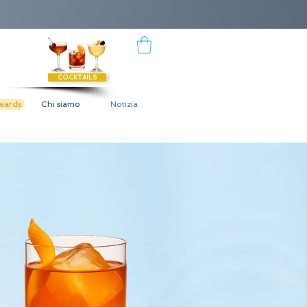
COCKTAILS
wards
Chi siamo
Notizia