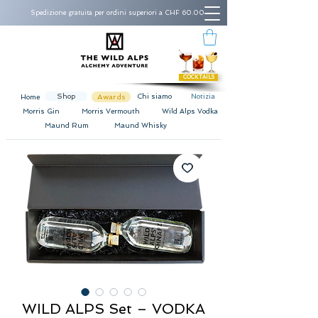
Spedizione gratuita per ordini superiori a CHF 60.00
COCKTAILS
Shop
Awards
Chi siamo
Notizia
Home
Morris Gin
Morris Vermouth
Wild Alps Vodka
Maund Rum
Maund Whisky
WILD ALPS Set – VODKA