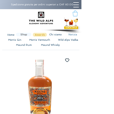
Spedizione gratuita per ordini superiori a CHF 60.00
COCKTAILS
Shop
Awards
Chi siamo
Notizia
Home
Morris Gin
Morris Vermouth
Wild Alps Vodka
Maund Rum
Maund Whisky