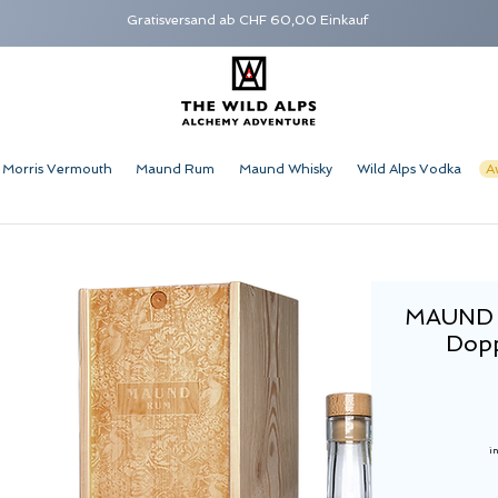
Gratisversand ab CHF 60,00 Einkauf
Morris Vermouth
Maund Rum
Maund Whisky
Wild Alps Vodka
A
MAUND
Dop
i