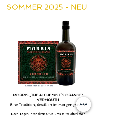
SOMMER 2025 - NEU
Deklaration & Zutatenliste
MORRIS „THE ALCHEMIST’S ORANGE“
VERMOUTH
Eine Tradition, destilliert im Morgengrauen.
Nach Tagen intensiven Studiums mittelalterlicher
Schriften genoss William Morris gerne einen Vermouth
di Torino – bernsteinfarben, mit einem Hauch wilder
Orange und alpiner Kräuter. Der „Distillatore“ verriet ihm
das Geheimnis seines Vermouths: „Wir mazerieren die