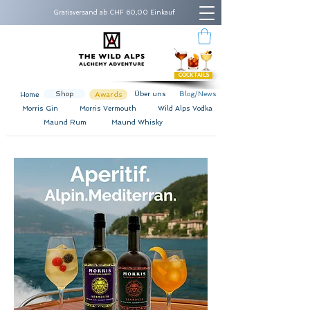
Gratisversand ab CHF 60,00 Einkauf
COCKTAILS
Shop
Awards
Über uns
Blog/News
Home
Morris Gin
Morris Vermouth
Wild Alps Vodka
Maund Rum
Maund Whisky