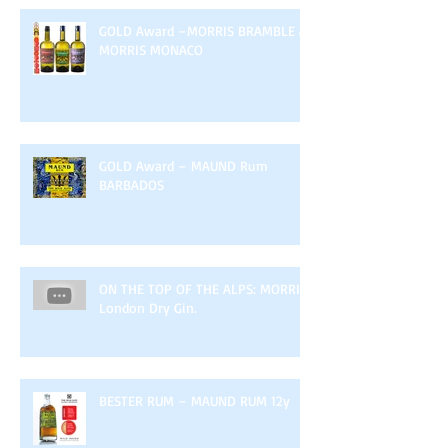
GOLD Award –MORRIS BRAMBLE &
MORRIS MONACO
GOLD Award – MAUND Rum
BARBADOS
ON THE TOP OF THE ALPS: MORRIS
London Dry Gin.
BESTER RUM – MAUND RUM 12y