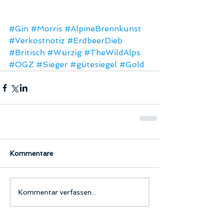
#Gin
#Morris
#AlpineBrennkunst
#Verkostnotiz
#ErdbeerDieb
#Britisch
#Würzig
#TheWildAlps
#ÖGZ
#Sieger
#gütesiegel
#Gold
Kommentare
Kommentar verfassen...