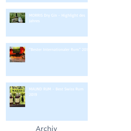
MORRIS Dry Gin - Highlight des
Jahres
“Bester Internationaler Rum” 2019
MAUND RUM - Best Swiss Rum
2019
Archiv