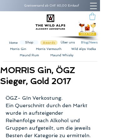
Gratisversand ab CHF 60,00 Einkauf
COCKTAILS
Shop
Awards
Über uns
Blog/News
Home
Morris Gin
Morris Vermouth
Wild Alps Vodka
Maund Rum
Maund Whisky
MORRIS Gin, ÖGZ
Sieger, Gold 2017
ÖGZ- GIn Verkostung. 
Ein Querschnitt durch den Markt 
wurde in aufsteigender 
Reihenfolge nach Alkohol und 
Gruppen aufgeteilt, um die jeweils 
Besten der Kategorie zu ermitteln.