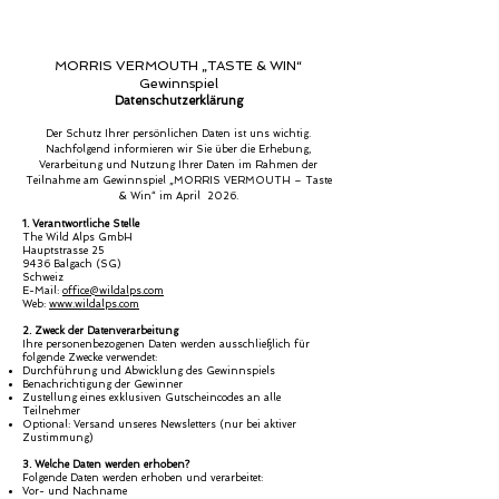
MORRIS VERMOUTH „TASTE & WIN“
Gewinnspiel
Datenschutzerklärung
Der Schutz Ihrer persönlichen Daten ist uns wichtig.
Nachfolgend informieren wir Sie über die Erhebung,
Verarbeitung und Nutzung Ihrer Daten im Rahmen der
Teilnahme am Gewinnspiel „MORRIS VERMOUTH – Taste
& Win“ im April 2026.
1. Verantwortliche Stelle
The Wild Alps GmbH
Hauptstrasse 25
9436 Balgach (SG)
Schweiz
E-Mail:
office@wildalps.com
Web:
www.wildalps.com
2. Zweck der Datenverarbeitung
Ihre personenbezogenen Daten werden ausschließlich für
folgende Zwecke verwendet:
Durchführung und Abwicklung des Gewinnspiels
Benachrichtigung der Gewinner
Zustellung eines exklusiven Gutscheincodes an alle
Teilnehmer
Optional: Versand unseres Newsletters (nur bei aktiver
Zustimmung)
3. Welche Daten werden erhoben?
Folgende Daten werden erhoben und verarbeitet:
Vor- und Nachname