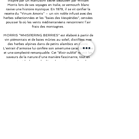
Inspiré par un manuscrit secret découvert par William
Morris lors de ses voyages en Italie, ce vermouth blanc
ravive une histoire mystique. En 1878, il se vit confier la
recette du "Vinum Amoris" – un vin noble infusé avec des
herbes sélectionnées et les “baies des Hespérides”, censées
pousser là où les vents méditerranéens rencontrent l’air
frais des montagnes.
MORRIS “WHISPERING BERRIES” est élaboré à partir de
vin piémontais et de baies mûries au soleil, distillées avec
des herbes alpines dans de petits alambics en cuivre.
L'extrait d'armoise lui confère son amertume caractéristique
et une complexité remarquable. Cet “élixir oublié” réunit les
saveurs de la nature d'une manière fascinante, tout en
apportant le charme des légendes anciennes dans le
présent.
Déclaration & Liste des ingrédients
aller à la Shop
MORRIS „THE ALCHEMIST’S ORANGE“
VERMOUTH
Une Tradition Distillée à l'Aube.