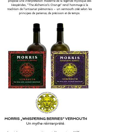
propose une interprétation moderne de la légende mystique des
Hespérides, “The Alchemist’s Orange” rend hommage à la
tradition de l'artisanat piémontais – un vermouth créé selon les
principes de patience, de précision et de temps.
MORRIS „WHISPERING BERRIES“ VERMOUTH
Un mythe réinterprété.