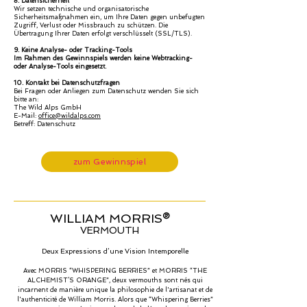
8. Datensicherheit
Wir setzen technische und organisatorische
Sicherheitsmaßnahmen ein, um Ihre Daten gegen unbefugten
Zugriff, Verlust oder Missbrauch zu schützen. Die
Übertragung Ihrer Daten erfolgt verschlüsselt (SSL/TLS).
9. Keine Analyse- oder Tracking-Tools
Im Rahmen des Gewinnspiels werden keine Webtracking-
oder Analyse-Tools eingesetzt.
10. Kontakt bei Datenschutzfragen
Bei Fragen oder Anliegen zum Datenschutz wenden Sie sich
bitte an:
The Wild Alps GmbH
E-Mail:
office@wildalps.com
Betreff: Datenschutz
zum Gewinnspiel
WILLIAM MORRIS
®
VERMOUTH
Deux Expressions d’une Vision Intemporelle
Avec MORRIS “WHISPERING BERRIES” et MORRIS “THE
ALCHEMIST’S ORANGE”, deux vermouths sont nés qui
incarnent de manière unique la philosophie de l'artisanat et de
l'authenticité de William Morris. Alors que “Whispering Berries”